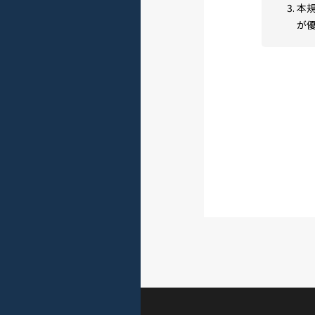
本
が
第2条（
本
を
当
に
な
サ
で
載
ー
す