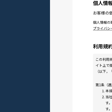
個人情
お客様の
個人情報の
プライバシ
利用規
この利用
イト上で
（以下，
第1条（適
本
当
す
す