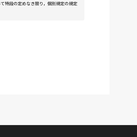
いて特段の定めなき限り，個別規定の規定
法によって利用登録を申請し，当社がこれ
の申請を承認しないことがあり，その理由
よび会社ロゴを、当社が運営するウェブ
利用企業として紹介目的で使用することが
ものとします。ただし、掲載の有無や掲
るものではありません。 また、ユーザ
、その旨を当社に通知することができま