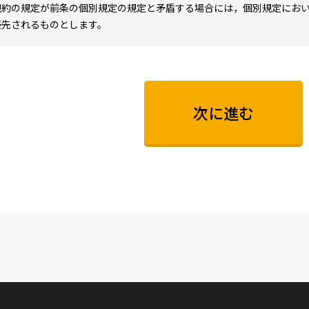
規約の規定が前条の個別規定の規定と矛盾する場合には，個別規定にお
優先されるものとします。
利用登録）
サービスにおいては，登録希望者が本規約に同意の上，当社の定める方
承認することによって，利用登録が完了するものとします。
次に進む
社は，利用登録の申請者に以下の事由があると判断した場合，利用登録
ついては一切の開示義務を負わないものとします。
利用登録の申請に際して虚偽の事項を届け出た場合
本規約に違反したことがある者からの申請である場合
その他，当社が利用登録を相当でないと判断した場合
お、ユーザーが無料プランに登録した場合、当社は、ユーザーの社名お
イト、SNS、広告物、資料等の各種コンテンツにおいて、無料プランの
きるものとします。 ユーザーはこれに同意の上で無料プランを申請する
方法については、当社の判断により決定されるものとし、掲載をお約束す
が社名およびロゴの掲載を拒否または掲載の取り下げを希望する場合は
が、対応は当社の判断によるものとします。